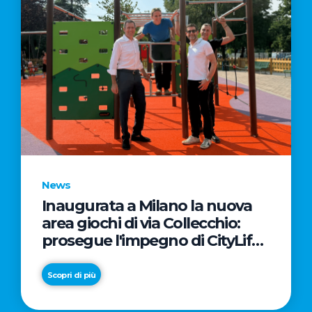
News
Inaugurata a Milano la nuova
area giochi di via Collecchio:
prosegue l'impegno di CityLife
e SmartCityLife per gli spazi
pubblici del Municipio 8
Scopri di più