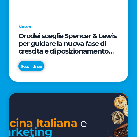
parole
chiave
News
Orodei sceglie Spencer & Lewis
per guidare la nuova fase di
crescita e di posizionamento
del brand
Scopri di più