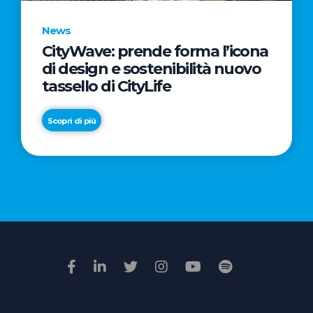
News
CityWave: prende forma l’icona
News
di design e sostenibilità nuovo
Premio
tassello di CityLife
Film
Impresa
Scopri di più
2026:
“Passione
Scopri di più
di
famiglia”
vince
il
voto
della
giuria
popolare
online