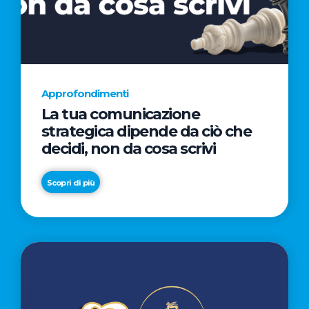
AL
CINEMA
NELLA
CAMPAGNA
DIRETTA
Approfondimenti
DAL
La tua comunicazione
REGISTA
strategica dipende da ciò che
PREMIO
decidi, non da cosa scrivi
OSCAR®
TAIKA
Scopri di più
WAITITI