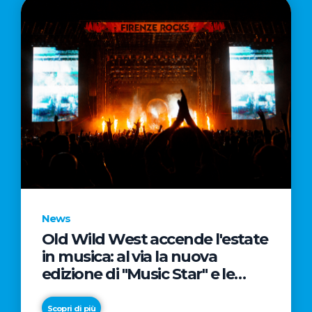
News
Old Wild West accende l'estate
in musica: al via la nuova
edizione di "Music Star" e le
prestigiose partnership con
Radio Italia e Live Nation
Scopri di più