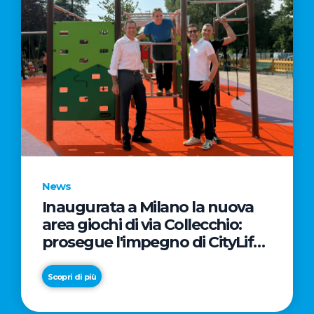
News
Inaugurata a Milano la nuova
area giochi di via Collecchio:
prosegue l'impegno di CityLife
e SmartCityLife per gli spazi
pubblici del Municipio 8
Scopri di più