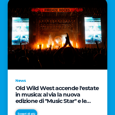
News
Old Wild West accende l'estate
in musica: al via la nuova
edizione di "Music Star" e le
prestigiose partnership con
Radio Italia e Live Nation
Scopri di più