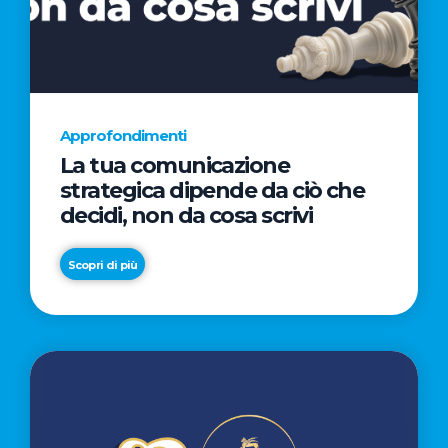
AL
CINEMA
NELLA
CAMPAGNA
DIRETTA
Approfondimenti
DAL
La tua comunicazione
REGISTA
strategica dipende da ciò che
PREMIO
decidi, non da cosa scrivi
OSCAR®
TAIKA
Scopri di più
WAITITI