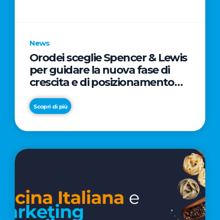
parole
chiave
News
Orodei sceglie Spencer & Lewis
per guidare la nuova fase di
crescita e di posizionamento
del brand
Scopri di più