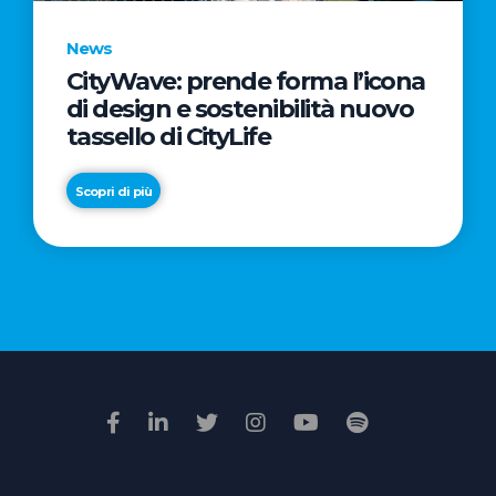
News
CityWave: prende forma l’icona
News
di design e sostenibilità nuovo
Premio
tassello di CityLife
Film
Impresa
Scopri di più
2026:
“Passione
Scopri di più
di
famiglia”
vince
il
voto
della
giuria
popolare
online