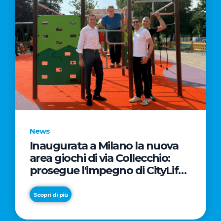
News
Inaugurata a Milano la nuova
area giochi di via Collecchio:
prosegue l'impegno di CityLife
e SmartCityLife per gli spazi
pubblici del Municipio 8
Scopri di più