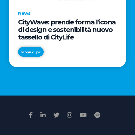
News
CityWave: prende forma l’icona
News
di design e sostenibilità nuovo
Premio
tassello di CityLife
Film
Impresa
Scopri di più
2026:
“Passione
Scopri di più
di
famiglia”
vince
il
voto
della
giuria
popolare
online