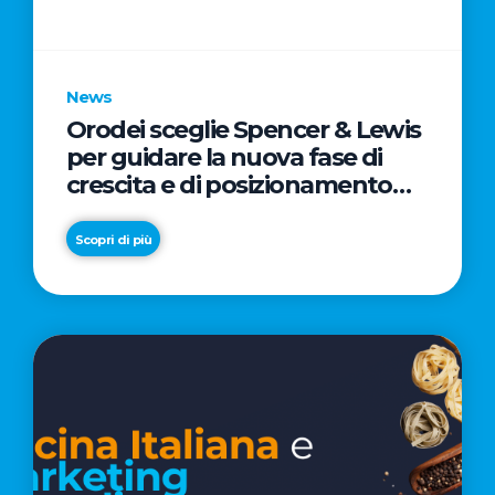
parole
chiave
News
Orodei sceglie Spencer & Lewis
per guidare la nuova fase di
crescita e di posizionamento
del brand
Scopri di più