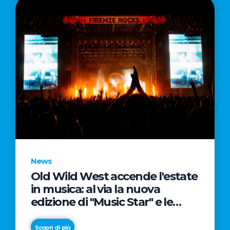
News
Old Wild West accende l'estate
in musica: al via la nuova
edizione di "Music Star" e le
prestigiose partnership con
Radio Italia e Live Nation
Scopri di più