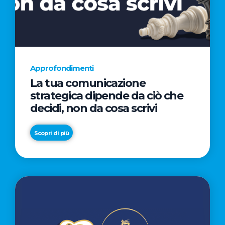
AL
CINEMA
NELLA
CAMPAGNA
DIRETTA
Approfondimenti
DAL
La tua comunicazione
REGISTA
strategica dipende da ciò che
PREMIO
decidi, non da cosa scrivi
OSCAR®
TAIKA
Scopri di più
WAITITI