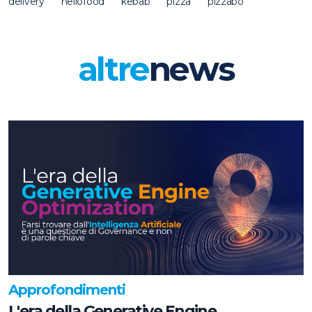
delivery
hellofood
kebab
pizza
pizzabo
altre
news
Approfondimenti
L'era della Generative Engine