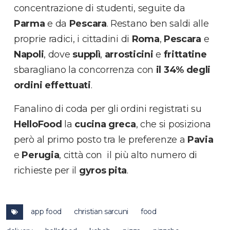
concentrazione di studenti, seguite da
Parma
e da
Pescara
. Restano ben saldi alle
proprie radici, i cittadini di
Roma
,
Pescara
e
Napoli
, dove
supplì
,
arrosticini
e
frittatine
sbaragliano la concorrenza con
il 34% degli
ordini effettuati
.
Fanalino di coda per gli ordini registrati su
HelloFood
la
cucina greca
, che si posiziona
però al primo posto tra le preferenze a
Pavia
e
Perugia
, città con il più alto numero di
richieste per il
gyros pita
.
app food
christian sarcuni
food