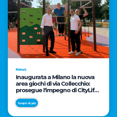
News
Inaugurata a Milano la nuova
area giochi di via Collecchio:
prosegue l'impegno di CityLife
e SmartCityLife per gli spazi
pubblici del Municipio 8
Scopri di più