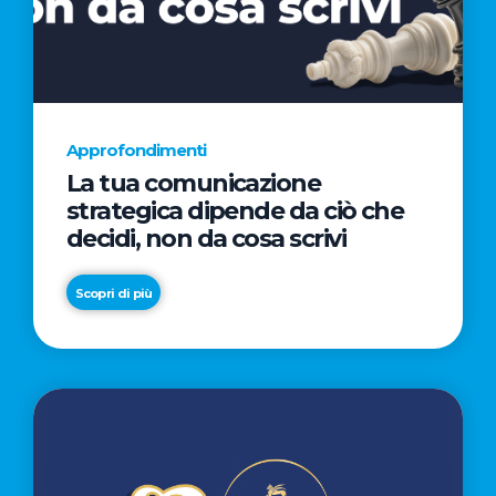
AL
CINEMA
NELLA
CAMPAGNA
DIRETTA
Approfondimenti
DAL
La tua comunicazione
REGISTA
strategica dipende da ciò che
PREMIO
decidi, non da cosa scrivi
OSCAR®
TAIKA
Scopri di più
WAITITI