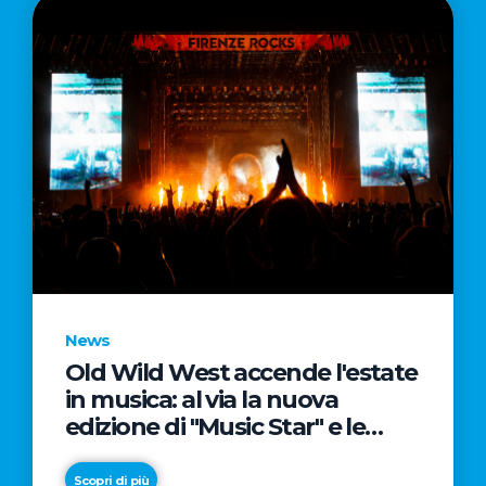
News
Old Wild West accende l'estate
in musica: al via la nuova
edizione di "Music Star" e le
prestigiose partnership con
Radio Italia e Live Nation
Scopri di più