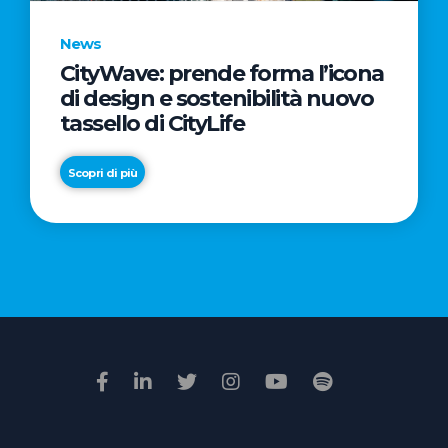
News
CityWave: prende forma l’icona
News
di design e sostenibilità nuovo
Premio
tassello di CityLife
Film
Impresa
Scopri di più
2026:
“Passione
Scopri di più
di
famiglia”
vince
il
voto
della
giuria
popolare
online