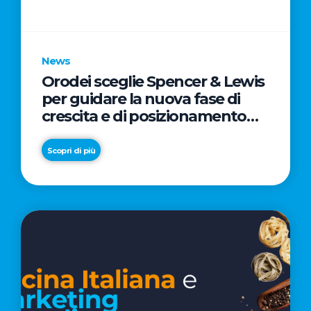
parole
chiave
News
Orodei sceglie Spencer & Lewis
per guidare la nuova fase di
crescita e di posizionamento
del brand
Scopri di più