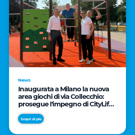
News
Inaugurata a Milano la nuova
area giochi di via Collecchio:
prosegue l'impegno di CityLife
e SmartCityLife per gli spazi
pubblici del Municipio 8
Scopri di più