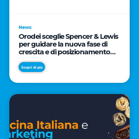
parole
chiave
News
Orodei sceglie Spencer & Lewis
per guidare la nuova fase di
crescita e di posizionamento
del brand
Scopri di più