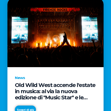
News
Old Wild West accende l'estate
in musica: al via la nuova
edizione di "Music Star" e le
prestigiose partnership con
Radio Italia e Live Nation
Scopri di più