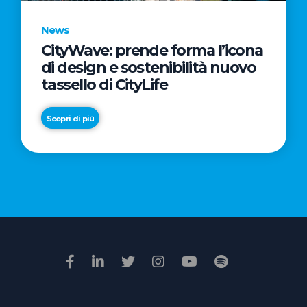
News
CityWave: prende forma l’icona
News
di design e sostenibilità nuovo
Premio
tassello di CityLife
Film
Impresa
Scopri di più
2026:
“Passione
Scopri di più
di
famiglia”
vince
il
voto
della
giuria
popolare
online