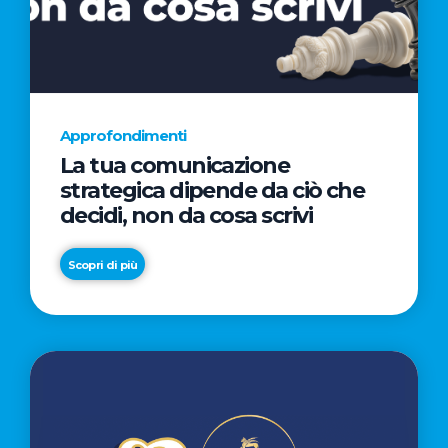
AL
CINEMA
NELLA
CAMPAGNA
DIRETTA
Approfondimenti
DAL
La tua comunicazione
REGISTA
strategica dipende da ciò che
PREMIO
decidi, non da cosa scrivi
OSCAR®
TAIKA
Scopri di più
WAITITI