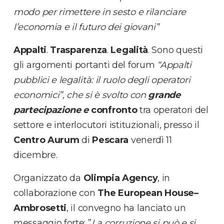
modo per rimettere in sesto e rilanciare
l’economia e il futuro dei giovani”
Appalti
.
Trasparenza
.
Legalità
. Sono questi
gli argomenti portanti del forum
“Appalti
pubblici e legalità: il ruolo degli operatori
economici”,
che si è svolto con
grande
partecipazione e
confronto
tra operatori del
settore e interlocutori istituzionali
,
presso il
Centro Aurum
di
Pescara
venerdì 11
dicembre.
Organizzato da
Olimpia Agency
, in
collaborazione con
The European House–
Ambrosetti
, il convegno ha lanciato un
messaggio forte: ”
La corruzione si può e si